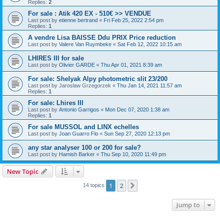
Replies:
2
For sale : Atik 420 EX - 510€ >> VENDUE
Last post by
etienne bertrand
«
Fri Feb 25, 2022 2:54 pm
Replies:
1
A vendre Lisa BAISSE Ddu PRIX Price reduction
Last post by
Valere Van Ruymbeke
«
Sat Feb 12, 2022 10:15 am
LHIRES III for sale
Last post by
Olivier GARDE
«
Thu Apr 01, 2021 8:39 am
For sale: Shelyak Alpy photometric slit 23/200
Last post by
Jaroslaw Grzegorzek
«
Thu Jan 14, 2021 11:57 am
Replies:
1
For sale: Lhires III
Last post by
Antonio Garrigos
«
Mon Dec 07, 2020 1:38 am
Replies:
1
For sale MUSSOL and LINX echelles
Last post by
Joan Guarro Flo
«
Sun Sep 27, 2020 12:13 pm
any star analyser 100 or 200 for sale?
Last post by
Hamish Barker
«
Thu Sep 10, 2020 11:49 pm
New Topic
1
2
Next
14 topics
Jump to