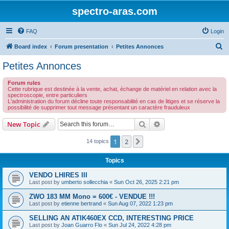
spectro-aras.com
FAQ
Login
S
Board index
Forum presentation
Petites Annonces
e
Petites Annonces
a
Forum rules
r
Cette rubrique est destinée à la vente, achat, échange de matériel en relation avec la
spectroscopie, entre particuliers
c
L'administration du forum décline toute responsabilité en cas de litiges et se réserve la
possibilité de supprimer tout message présentant un caractère frauduleux
h
Search
Advanced search
New Topic
1
2
Next
14 topics
Topics
VENDO LHIRES III
Last post by
umberto sollecchia
«
Sun Oct 26, 2025 2:21 pm
ZWO 183 MM Mono = 600€ - VENDUE !!!
Last post by
etienne bertrand
«
Sun Aug 07, 2022 1:23 pm
SELLING AN ATIK460EX CCD, INTERESTING PRICE
Last post by
Joan Guarro Flo
«
Sun Jul 24, 2022 4:28 pm