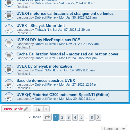
Last post by
Dubreuil Pierre
«
Sat Jun 22, 2024 9:58 am
Replies:
4
UVEX4 motorisé calibrations et changement de fentes
Last post by
Dubreuil Pierre
«
Mon Jan 30, 2023 9:27 am
UVEX - Shelyak Motor Unit
Last post by
Thibault N
«
Sat Jan 07, 2023 11:39 pm
Replies:
3
UVEX4 DIY by NicePeople aux RCE
Last post by
Dubreuil Pierre
«
Mon Nov 21, 2022 11:27 am
Replies:
1
Cache Calibration Motorisé - motorized calibration cover
Last post by
Dubreuil Pierre
«
Mon Oct 24, 2022 3:21 pm
UVEX by Shelyak motorization
Last post by
Olivier GARDE
«
Fri Oct 14, 2022 8:23 am
Replies:
1
Base de données spectres UVEX
Last post by
Dubreuil Pierre
«
Mon Jun 27, 2022 12:24 pm
Replies:
1
UVEX(4) Motorisé G300 traitement SpecINTI (Editor)
Last post by
Dubreuil Pierre
«
Mon May 30, 2022 8:11 am
New Topic
Page
1
of
8
1
2
3
4
5
8
Next
76 topics
…
Jump to