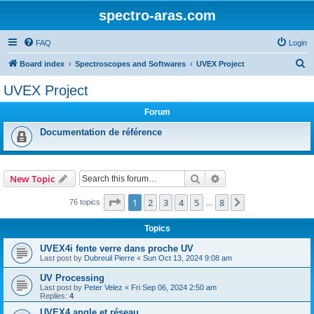
spectro-aras.com
FAQ
Login
S
Board index
Spectroscopes and Softwares
UVEX Project
e
UVEX Project
a
Forum
r
c
Documentation de référence
h
Search
Advanced search
New Topic
Page
1
of
8
1
2
3
4
5
8
Next
76 topics
…
Topics
UVEX4i fente verre dans proche UV
Last post by
Dubreuil Pierre
«
Sun Oct 13, 2024 9:08 am
UV Processing
Last post by
Peter Velez
«
Fri Sep 06, 2024 2:50 am
Replies:
4
UVEX4 angle et réseau