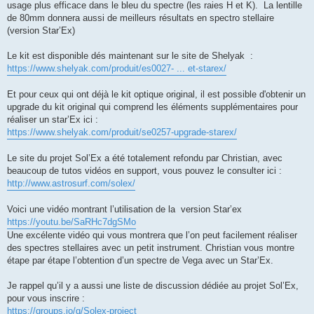
usage plus efficace dans le bleu du spectre (les raies H et K). La lentille
de 80mm donnera aussi de meilleurs résultats en spectro stellaire
(version Star’Ex)
Le kit est disponible dés maintenant sur le site de Shelyak :
https://www.shelyak.com/produit/es0027- ... et-starex/
Et pour ceux qui ont déjà le kit optique original, il est possible d'obtenir un
upgrade du kit original qui comprend les éléments supplémentaires pour
réaliser un star’Ex ici :
https://www.shelyak.com/produit/se0257-upgrade-starex/
Le site du projet Sol’Ex a été totalement refondu par Christian, avec
beaucoup de tutos vidéos en support, vous pouvez le consulter ici :
http://www.astrosurf.com/solex/
Voici une vidéo montrant l’utilisation de la version Star’ex
https://youtu.be/SaRHc7dgSMo
Une excélente vidéo qui vous montrera que l’on peut facilement réaliser
des spectres stellaires avec un petit instrument. Christian vous montre
étape par étape l’obtention d’un spectre de Vega avec un Star’Ex.
Je rappel qu’il y a aussi une liste de discussion dédiée au projet Sol’Ex,
pour vous inscrire :
https://groups.io/g/Solex-project