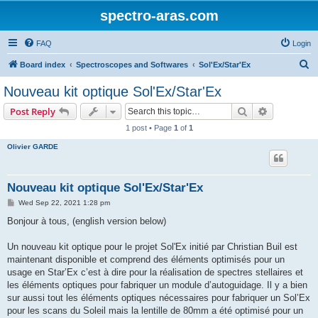
spectro-aras.com
FAQ
Login
S
Board index
Spectroscopes and Softwares
Sol'Ex/Star'Ex
e
Nouveau kit optique Sol'Ex/Star'Ex
a
Search
Advanced s
Post Reply
r
1 post • Page
1
of
1
c
Olivier GARDE
h
Nouveau kit optique Sol'Ex/Star'Ex
P
Wed Sep 22, 2021 1:28 pm
o
s
Bonjour à tous, (english version below)
t
Un nouveau kit optique pour le projet Sol'Ex initié par Christian Buil est
maintenant disponible et comprend des éléments optimisés pour un
usage en Star’Ex c’est à dire pour la réalisation de spectres stellaires et
les éléments optiques pour fabriquer un module d’autoguidage. Il y a bien
sur aussi tout les éléments optiques nécessaires pour fabriquer un Sol’Ex
pour les scans du Soleil mais la lentille de 80mm a été optimisé pour un