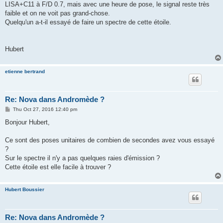
LISA+C11 à F/D 0.7, mais avec une heure de pose, le signal reste très
faible et on ne voit pas grand-chose.
Quelqu'un a-t-il essayé de faire un spectre de cette étoile.
Hubert
etienne bertrand
Re: Nova dans Andromède ?
P
Thu Oct 27, 2016 12:40 pm
o
s
Bonjour Hubert,
t
Ce sont des poses unitaires de combien de secondes avez vous essayé
?
Sur le spectre il n'y a pas quelques raies d'émission ?
Cette étoile est elle facile à trouver ?
Hubert Boussier
Re: Nova dans Andromède ?