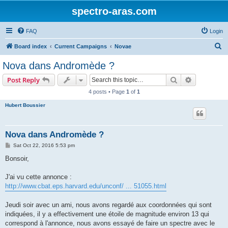
spectro-aras.com
FAQ
Login
S
Board index
Current Campaigns
Novae
e
Nova dans Andromède ?
a
Search
Advanced s
Post Reply
r
4 posts • Page
1
of
1
c
Hubert Boussier
h
Nova dans Andromède ?
P
Sat Oct 22, 2016 5:53 pm
o
s
Bonsoir,
t
J'ai vu cette annonce :
http://www.cbat.eps.harvard.edu/unconf/ ... 51055.html
Jeudi soir avec un ami, nous avons regardé aux coordonnées qui sont
indiquées, il y a effectivement une étoile de magnitude environ 13 qui
correspond à l'annonce, nous avons essayé de faire un spectre avec le