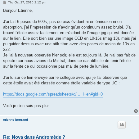
P
Thu Oct 27, 2016 2:12 pm
o
s
Bonjour Etienne,
t
J'ai fait 6 poses de 600s, pas de pics évident ni en émission ni en
absorption, j'ai l'impression de n'avoir qu'un continuum assez bruité. J'ai
trouvé l'étoile assez facilement en m'aidant de l'image jpg qui est donnée
sur le lien. Elle sort bien sur une image CCD en 10-15s (mag 13), mais j'ai
pu guider dessus avec une atik titan avec des poses de moins de 10s en
2x2.
Je l'ai à nouveau observée hier soir, elle est toujours là. Je n'ai pas fait de
spectre car nous avions du Mistral, dans ce cas difficile de tenir l'étoile
sur la fente ce qui occasionne pas mal de perte de lumière.
J'ai lu sur ce lien envoyé par le collègue avec qui je l'ai observée que
cette étoile avait été classée comme étoile variable de type UG :
https://docs.google.com/spreadsheets/d/ ... l=en#gid=0
Voilà je n'en sais pas plus...
etienne bertrand
Re: Nova dans Andromède ?