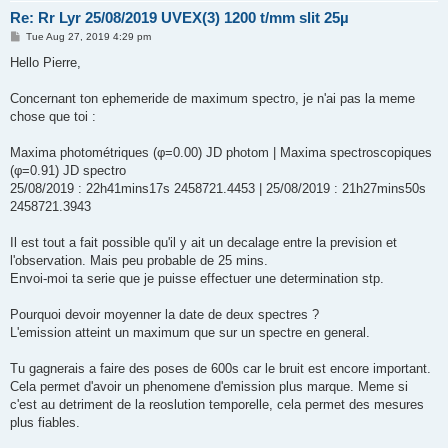
Re: Rr Lyr 25/08/2019 UVEX(3) 1200 t/mm slit 25µ
P
Tue Aug 27, 2019 4:29 pm
o
s
Hello Pierre,
t
Concernant ton ephemeride de maximum spectro, je n'ai pas la meme
chose que toi :
Maxima photométriques (φ=0.00) JD photom | Maxima spectroscopiques
(φ=0.91) JD spectro
25/08/2019 : 22h41mins17s 2458721.4453 | 25/08/2019 : 21h27mins50s
2458721.3943
Il est tout a fait possible qu'il y ait un decalage entre la prevision et
l'observation. Mais peu probable de 25 mins.
Envoi-moi ta serie que je puisse effectuer une determination stp.
Pourquoi devoir moyenner la date de deux spectres ?
L'emission atteint un maximum que sur un spectre en general.
Tu gagnerais a faire des poses de 600s car le bruit est encore important.
Cela permet d'avoir un phenomene d'emission plus marque. Meme si
c'est au detriment de la reoslution temporelle, cela permet des mesures
plus fiables.