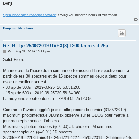
Benji
Spcaudace spectroscopy software
: saving you hundred hours of frustration.
Benjamin Mauclaire
Re: Rr Lyr 25/08/2019 UVEX(3) 1200 t/mm slit 25µ
P
Wed Aug 28, 2019 10:38 pm
o
s
Salut Pierre,
t
Ma mesure de l'heure du maximum de l'émission Ha respectivement a
partir de tes 30 spectres et de 15 spectre sommes deux a deux pour
avoir un meilleur snr est :
- 30 sp de 300s : 2019-08-25T20:53:31.200
- 15 sp de 600s : 2019-08-25T20:58:24.960
La moyenne se situe donc a : ~2019-08-25T20:56
Comme tu l'avais suggéré je suis allé prendre le dernier (31/07/2019)
maximum photometrique JD0max observé sur le GEOS pour mettre a
jour mon ephemeride. J'obtiens :
Maximums photométriques (φ=0.00) JD photom | Maximums
spectroscopiques (φ=0.91) JD spectro
25/08/2019 : 22h08mins41s 2458721.4227 | 25/08/2019 : 20h55mins14s