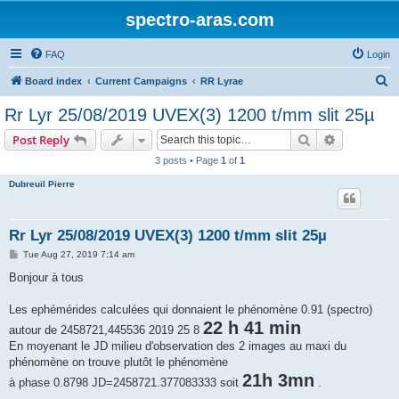
spectro-aras.com
FAQ
Login
S
Board index
Current Campaigns
RR Lyrae
e
Rr Lyr 25/08/2019 UVEX(3) 1200 t/mm slit 25µ
a
Search
Advanced s
Post Reply
r
3 posts • Page
1
of
1
c
Dubreuil Pierre
h
Rr Lyr 25/08/2019 UVEX(3) 1200 t/mm slit 25µ
P
Tue Aug 27, 2019 7:14 am
o
s
Bonjour à tous
t
Les ephémérides calculées qui donnaient le phénomène 0.91 (spectro)
22 h 41 min
autour de 2458721,445536 2019 25 8
En moyenant le JD milieu d'observation des 2 images au maxi du
phénomène on trouve plutôt le phénomène
21h 3mn
à phase 0.8798 JD=2458721.377083333 soit
.