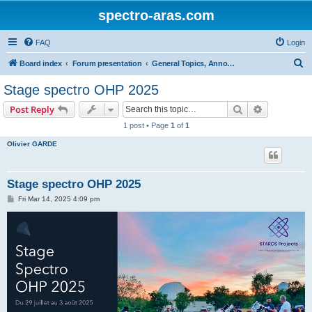
spectro-aras.com
FAQ
Login
S
Board index
Forum presentation
General Topics, Annoucements, Forum Life
e
Stage spectro OHP 2025
a
Search
Advanced s
Post Reply
r
1 post • Page
1
of
1
c
Olivier GARDE
h
Stage spectro OHP 2025
P
Fri Mar 14, 2025 4:09 pm
o
s
t