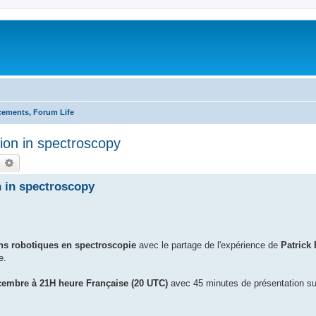
cements, Forum Life
ion in spectroscopy
earch
Advanced search
n in spectroscopy
ns robotiques en spectroscopie
avec le partage de l'expérience de
Patrick 
e.
cembre à 21H heure Française (20 UTC)
avec 45 minutes de présentation su