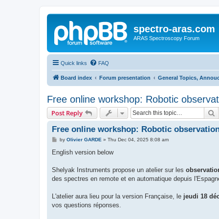
spectro-aras.com
ARAS Spectroscopy Forum
Quick links
FAQ
Board index
Forum presentation
General Topics, Annou
Free online workshop: Robotic observat
S
Post Reply
Free online workshop: Robotic observatio
P
by
Olivier GARDE
»
Thu Dec 04, 2025 8:08 am
o
s
English version below
t
Shelyak Instruments propose un atelier sur les
observatio
des spectres en remote et en automatique depuis l'Espagn
L'atelier aura lieu pour la version Française, le
jeudi 18 dé
vos questions réponses.