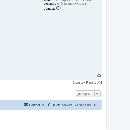
Joined:
Thu Sep 29, 2011 6:35 am
Location:
Rhône Alpes FRANCE
C
Contact:
o
n
t
a
c
t
O
l
i
v
i
e
r
G
A
R
D
E
T
o
2 posts • Page
1
of
1
p
Jump to
Contact us
Delete cookies
All times are
UTC