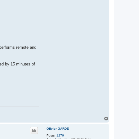
i
e
r
G
A
R
D
E
performs remote and
wed by 15 minutes of
T
o
p
Olivier GARDE
Posts:
1276