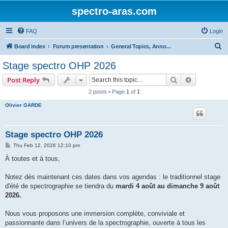
spectro-aras.com
FAQ
Login
S
Board index
Forum presentation
General Topics, Annoucements, Forum Life
e
Stage spectro OHP 2026
a
Search
Advanced s
Post Reply
r
2 posts • Page
1
of
1
c
Olivier GARDE
h
Stage spectro OHP 2026
P
Thu Feb 12, 2026 12:10 pm
o
s
À toutes et à tous,
t
Notez dès maintenant ces dates dans vos agendas : le traditionnel stage
d'été de spectrographie se tiendra du
mardi 4 août au dimanche 9 août
2026.
Nous vous proposons une immersion complète, conviviale et
passionnante dans l’univers de la spectrographie, ouverte à tous les