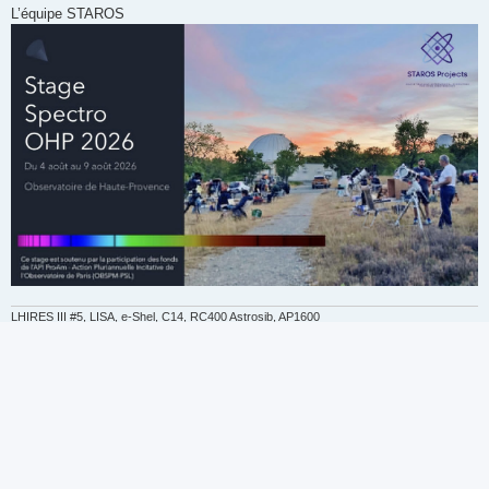
L’équipe STAROS
LHIRES III #5, LISA, e-Shel, C14, RC400 Astrosib, AP1600
http://o.garde.free.fr/astro/Spectro1/Bienvenue.html
Post Reply
2 posts • Page
1
of
1
Jump to
Board index
Contact us
Delete cookies
All times are
UTC