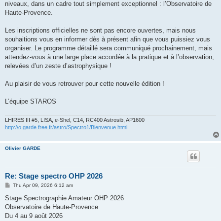
niveaux, dans un cadre tout simplement exceptionnel : l’Observatoire de
Haute-Provence.
Les inscriptions officielles ne sont pas encore ouvertes, mais nous
souhaitions vous en informer dès à présent afin que vous puissiez vous
organiser. Le programme détaillé sera communiqué prochainement, mais
attendez-vous à une large place accordée à la pratique et à l’observation,
relevées d’un zeste d’astrophysique !
Au plaisir de vous retrouver pour cette nouvelle édition !
L’équipe STAROS
LHIRES III #5, LISA, e-Shel, C14, RC400 Astrosib, AP1600
http://o.garde.free.fr/astro/Spectro1/Bienvenue.html
Olivier GARDE
Re: Stage spectro OHP 2026
P
Thu Apr 09, 2026 6:12 am
o
s
Stage Spectrographie Amateur OHP 2026
t
Observatoire de Haute-Provence
Du 4 au 9 août 2026