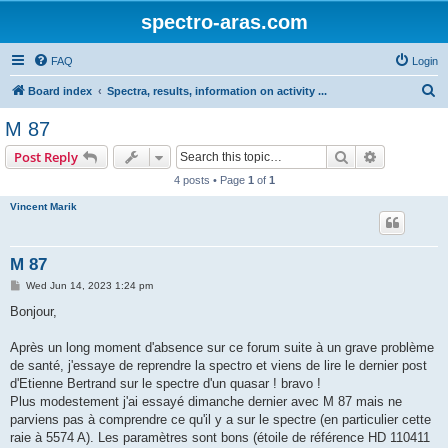
spectro-aras.com
FAQ
Login
S
Board index
Spectra, results, information on activity ...
e
M 87
a
Search
Advanced s
Post Reply
r
4 posts • Page
1
of
1
c
Vincent Marik
h
M 87
P
Wed Jun 14, 2023 1:24 pm
o
s
Bonjour,
t
Après un long moment d'absence sur ce forum suite à un grave problème
de santé, j'essaye de reprendre la spectro et viens de lire le dernier post
d'Etienne Bertrand sur le spectre d'un quasar ! bravo !
Plus modestement j'ai essayé dimanche dernier avec M 87 mais ne
parviens pas à comprendre ce qu'il y a sur le spectre (en particulier cette
raie à 5574 A). Les paramètres sont bons (étoile de référence HD 110411