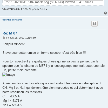
_m87_20230611_984_marik.png (8.66 KiB) Viewed 16418 times
VMA/ TRS-FR/ T 200/ Alpy/ Atik 314L+
etienne bertrand
Re: M 87
P
Fri Jun 16, 2023 10:16 am
o
s
Bonjour Vincent,
t
Bravo pour cette remise en forme spectro, c'est très bien !!!
Pour ton spectre il y a quelques chose qui ne va pas je pense, car le
spectre que j'ai obtenu de M87 il y a loooongemps montrait putot une raie
Ha, petite mais presente :
Après sur les spectres elliptique c'est surtout les raies en absorption du
CH, Mg I et Na I qui doivent être bien marquées et qui determinent avec
notre resolution les redshifts
Ch = 4305 A
Mg I = 5171 A
Na I = 5893 A