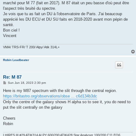
marché pour M 77 (fait en 2017). M 87 était un peu basse d'où peut être
l'aspect très bruité du spectre.
Je vois que tu as fait un DU à l'observatoire de Paris. J'ai beaucoup
apprécié les DU ECU et DU SU faits en 2018-2020 avant mon pépin de
santé.
Bon ciel !
Vincent
VMA/ TRS-FR/ T 200/ Alpy/ Atik 314L+
Robin Leadbeater
Re: M 87
P
Sun Jun 18, 2023 2:30 pm
o
s
Here is my M87 spectrum with the slit through the central region.
t
https://britastro.org/observations/obse ... c6d134b3dc
Only the centre of the galaxy shows H alpha so to see it, you do need to
put the slit centrally on the galaxy
Cheers
Robin
LHIRES III #29 ATIK314 ALPY 600/200 ATIK428 Star Analyser 100/200 C11 EQ6