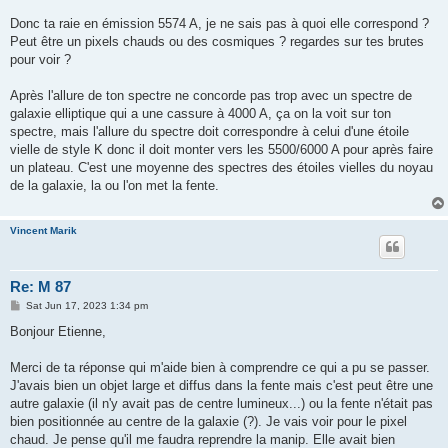
Donc ta raie en émission 5574 A, je ne sais pas à quoi elle correspond ?
Peut être un pixels chauds ou des cosmiques ? regardes sur tes brutes
pour voir ?
Après l'allure de ton spectre ne concorde pas trop avec un spectre de
galaxie elliptique qui a une cassure à 4000 A, ça on la voit sur ton
spectre, mais l'allure du spectre doit correspondre à celui d'une étoile
vielle de style K donc il doit monter vers les 5500/6000 A pour après faire
un plateau. C'est une moyenne des spectres des étoiles vielles du noyau
de la galaxie, la ou l'on met la fente.
Vincent Marik
Re: M 87
P
Sat Jun 17, 2023 1:34 pm
o
s
Bonjour Etienne,
t
Merci de ta réponse qui m'aide bien à comprendre ce qui a pu se passer.
J'avais bien un objet large et diffus dans la fente mais c'est peut être une
autre galaxie (il n'y avait pas de centre lumineux...) ou la fente n'était pas
bien positionnée au centre de la galaxie (?). Je vais voir pour le pixel
chaud. Je pense qu'il me faudra reprendre la manip. Elle avait bien